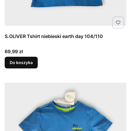
S.OLIVER Tshirt niebieski earth day 104/110
Cena
69,99 zł
Do koszyka