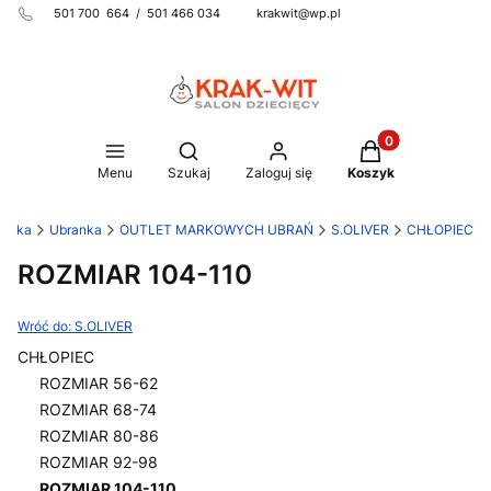
501 700 664 / 501 466 034 krakwit@wp.pl
Produkty w koszy
Otwórz wyszukiwarkę
Menu
Szukaj
Zaloguj się
Koszyk
iecka
Ubranka
OUTLET MARKOWYCH UBRAŃ
S.OLIVER
CHŁOPIEC
ROZMIAR 104-110
Wróć do: S.OLIVER
CHŁOPIEC
ROZMIAR 56-62
ROZMIAR 68-74
ROZMIAR 80-86
ROZMIAR 92-98
ROZMIAR 104-110