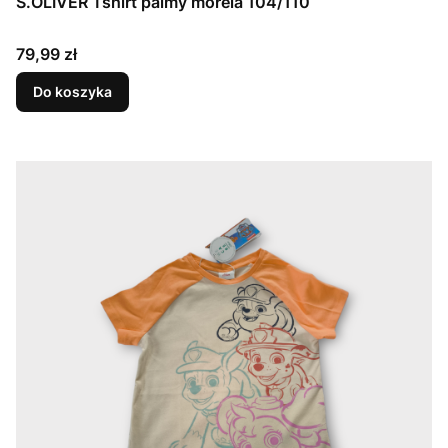
S.OLIVER Tshirt palmy morela 104/110
Cena
79,99 zł
Do koszyka