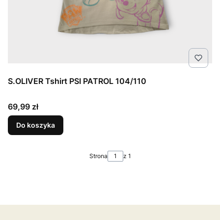
S.OLIVER Tshirt PSI PATROL 104/110
Cena
69,99 zł
Do koszyka
Strona
z 1