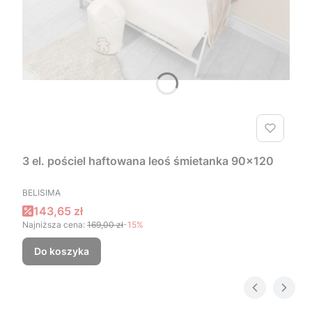
3 el. pościel haftowana leoś śmietanka 90x120
PRODUCENT
BELISIMA
Cena promocyjna
143,65 zł
Najniższa cena:
169,00 zł
-15%
Do koszyka