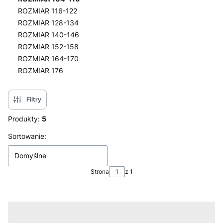
ROZMIAR 116-122
ROZMIAR 128-134
ROZMIAR 140-146
ROZMIAR 152-158
ROZMIAR 164-170
ROZMIAR 176
Koniec menu
Filtry
Produkty:
5
Lista produktów
Sortowanie:
Domyślne
Strona
z 1