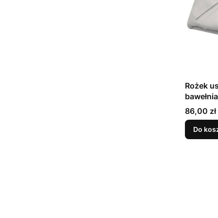
Rożek u
bawełnia
Cena
86,00 zł
Do kos