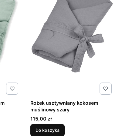
em
Rożek usztywniany kokosem
muślinowy szary
Cena
115,00 zł
Do koszyka