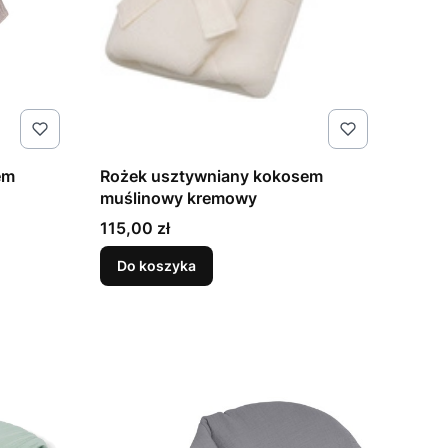
em
Rożek usztywniany kokosem
muślinowy kremowy
Cena
115,00 zł
Do koszyka