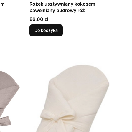
em
Rożek usztywniany kokosem
bawełniany pudrowy róż
Cena
86,00 zł
Do koszyka