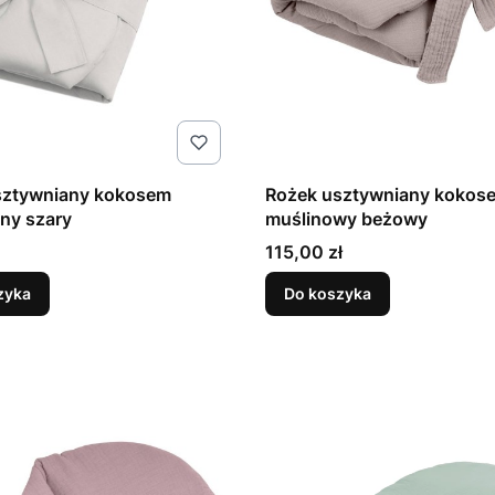
sztywniany kokosem
Rożek usztywniany kokos
ny szary
muślinowy beżowy
Cena
115,00 zł
zyka
Do koszyka