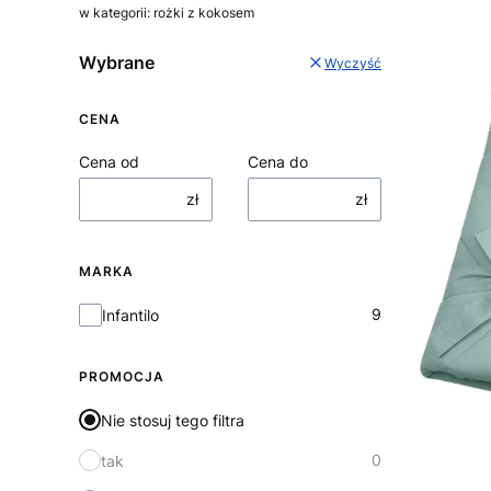
w kategorii: rożki z kokosem
Wybrane
Wyczyść
CENA
Cena od
Cena do
zł
zł
MARKA
Marka
9
Infantilo
PROMOCJA
Nie stosuj tego filtra
0
tak