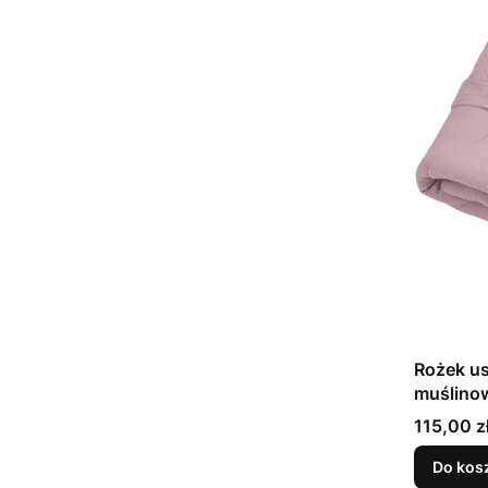
Rożek u
muślino
Cena
115,00 z
Do kos