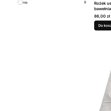
9
nie
Rożek u
bawełnia
Cena
86,00 zł
Do kos