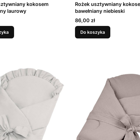
sztywniany kokosem
Rożek usztywniany kokos
ny laurowy
bawełniany niebieski
Cena
86,00 zł
zyka
Do koszyka