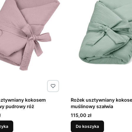
sztywniany kokosem
Rożek usztywniany kokos
wy pudrowy róż
muślinowy szałwia
Cena
ł
115,00 zł
zyka
Do koszyka