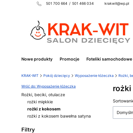
501 700 664 / 501 466 034 krakwit@wp.pl
Nowe produkty
Promocje
Foteliki samochodowe
KRAK-WIT
Pokój dziecięcy
Wyposażenie łóżeczka
Rożki, b
rożki
Wróć do: Wyposażenie łóżeczka
Rożki, beciki, otulacze
Lista
Sortowani
rożki miękkie
rożki z kokosem
Domyśl
rożki z kokosem bawełna satyna
Koniec menu
Filtry