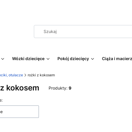
Wózki dziecięce
Pokój dziecięcy
Ciąża i macie
eciki, otulacze
rożki z kokosem
 z kokosem
Produkty:
9
 produktów
e:
ne