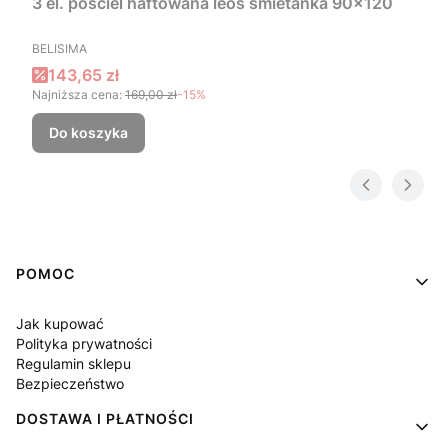
3 el. pościel haftowana leoś śmietanka 90x120
PRODUCENT
BELISIMA
Cena promocyjna
143,65 zł
Najniższa cena:
169,00 zł
-15%
Do koszyka
Linki w stopce
POMOC
Jak kupować
Polityka prywatności
Regulamin sklepu
Bezpieczeństwo
DOSTAWA I PŁATNOŚCI