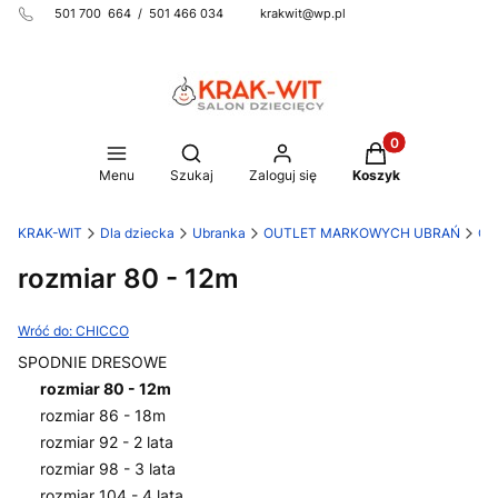
501 700 664 / 501 466 034 krakwit@wp.pl
Produkty w koszy
Otwórz wyszukiwarkę
Menu
Szukaj
Zaloguj się
Koszyk
KRAK-WIT
Dla dziecka
Ubranka
OUTLET MARKOWYCH UBRAŃ
CH
rozmiar 80 - 12m
Wróć do: CHICCO
SPODNIE DRESOWE
rozmiar 80 - 12m
rozmiar 86 - 18m
rozmiar 92 - 2 lata
rozmiar 98 - 3 lata
rozmiar 104 - 4 lata