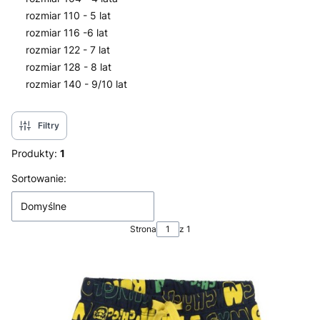
rozmiar 110 - 5 lat
rozmiar 116 -6 lat
rozmiar 122 - 7 lat
rozmiar 128 - 8 lat
rozmiar 140 - 9/10 lat
Koniec menu
Filtry
Produkty:
1
Lista produktów
Sortowanie:
Domyślne
Strona
z 1