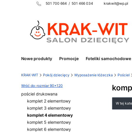
501 700 664 / 501 466 034 krakwit@wp.pl
Nowe produkty
Promocje
Foteliki samochodowe
KRAK-WIT
Pokój dziecięcy
Wyposażenie łóżeczka
Pościel
komp
Wróć do: rozmiar 90x120
pościel drukowana
Lista
komplet 2 elementowy
W tej kat
komplet 3 elementowy
komplet 4 elementowy
komplet 5 elementowy
komplet 6 elementowy