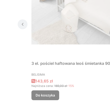
3 el. pościel haftowana leoś śmietanka 
PRODUCENT
BELISIMA
Cena promocyjna
143,65 zł
Najniższa cena:
169,00 zł
-15%
Do koszyka