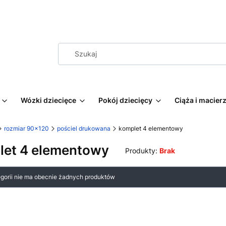
Wózki dziecięce
Pokój dziecięcy
Ciąża i macie
rozmiar 90x120
pościel drukowana
komplet 4 elementowy
let 4 elementowy
Produkty:
Brak
 produktów
egorii nie ma obecnie żadnych produktów