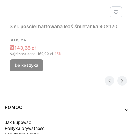
3 el. pościel haftowana leoś śmietanka 90x120
PRODUCENT
BELISIMA
Cena promocyjna
143,65 zł
Najniższa cena:
169,00 zł
-15%
Do koszyka
Linki w stopce
POMOC
Jak kupować
Polityka prywatności