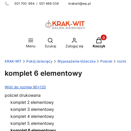
501 700 664 / 501 466 034 krakwit@wp.pl
Produkty w koszy
Otwórz wyszukiwarkę
Menu
Szukaj
Zaloguj się
Koszyk
KRAK-WIT
Pokój dziecięcy
Wyposażenie łóżeczka
Pościel
rozmiar
komplet 6 elementowy
Wróć do: rozmiar 90x120
pościel drukowana
komplet 2 elementowy
komplet 3 elementowy
komplet 4 elementowy
komplet 5 elementowy
komplet 6 elementowy