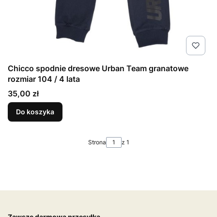
Chicco spodnie dresowe Urban Team granatowe
rozmiar 104 / 4 lata
Cena
35,00 zł
Do koszyka
Strona
z 1
Zawsze darmowa przesyłka