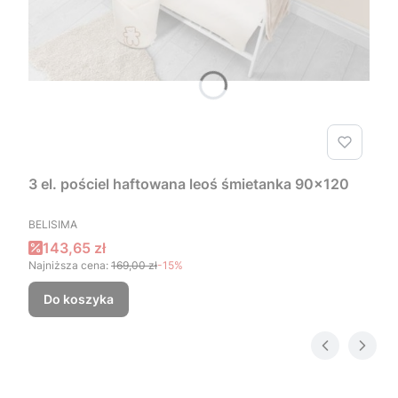
3 el. pościel haftowana leoś śmietanka 90x120
PRODUCENT
BELISIMA
Cena promocyjna
143,65 zł
Najniższa cena:
169,00 zł
-15%
Do koszyka