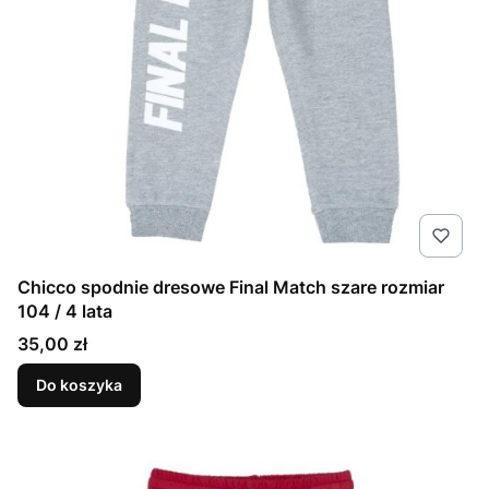
Chicco spodnie dresowe Final Match szare rozmiar
104 / 4 lata
Cena
35,00 zł
Do koszyka