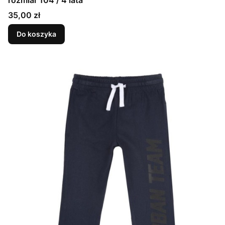
rozmiar 104 / 4 lata
Cena
35,00 zł
Do koszyka