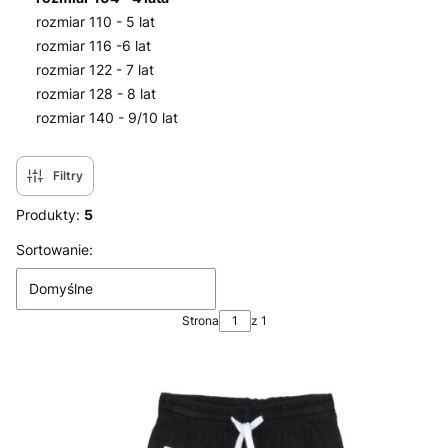
rozmiar 110 - 5 lat
rozmiar 116 -6 lat
rozmiar 122 - 7 lat
rozmiar 128 - 8 lat
rozmiar 140 - 9/10 lat
Koniec menu
Filtry
Produkty:
5
Lista produktów
Sortowanie:
Domyślne
Strona
z 1