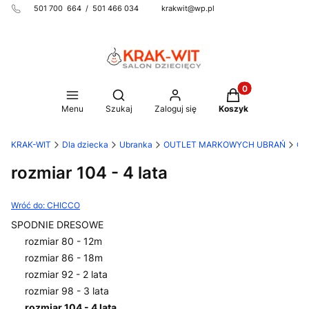
501 700 664 / 501 466 034 krakwit@wp.pl
Produkty w koszy
Otwórz wyszukiwarkę
Menu
Szukaj
Zaloguj się
Koszyk
KRAK-WIT
Dla dziecka
Ubranka
OUTLET MARKOWYCH UBRAŃ
CH
rozmiar 104 - 4 lata
Wróć do: CHICCO
SPODNIE DRESOWE
rozmiar 80 - 12m
rozmiar 86 - 18m
rozmiar 92 - 2 lata
rozmiar 98 - 3 lata
rozmiar 104 - 4 lata