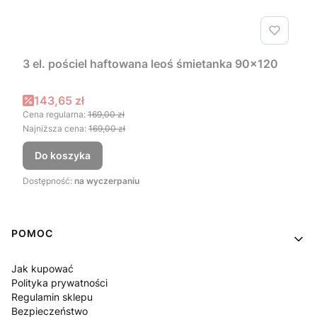
3 el. pościel haftowana leoś śmietanka 90x120
Cena promocyjna
143,65 zł
Cena regularna:
169,00 zł
Najniższa cena:
169,00 zł
Do koszyka
Dostępność:
na wyczerpaniu
Linki w stopce
POMOC
Jak kupować
Polityka prywatności
Regulamin sklepu
Bezpieczeństwo