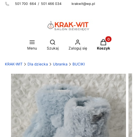
501 700 664 / 501 466 034 krakwit@wp.pl
Produkty w koszy
Otwórz wyszukiwarkę
Menu
Szukaj
Zaloguj się
Koszyk
KRAK-WIT
Dla dziecka
Ubranka
BUCIKI