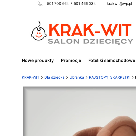
501 700 664 / 501 466 034 krakwit@wp.pl
Nowe produkty
Promocje
Foteliki samochodowe
KRAK-WIT
Dla dziecka
Ubranka
RAJSTOPY, SKARPETKI