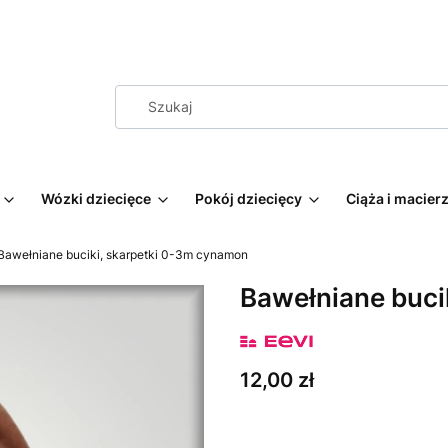
Wózki dziecięce
Pokój dziecięcy
Ciąża i macie
Bawełniane buciki, skarpetki 0-3m cynamon
Bawełniane buci
Cena
12,00 zł