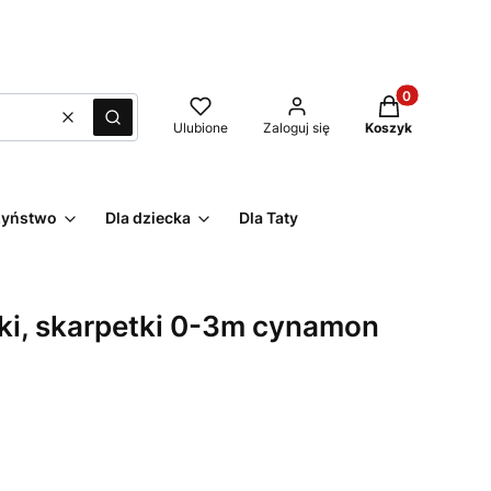
Produkty w kos
Wyczyść
Szukaj
Ulubione
Zaloguj się
Koszyk
rzyństwo
Dla dziecka
Dla Taty
ki, skarpetki 0-3m cynamon