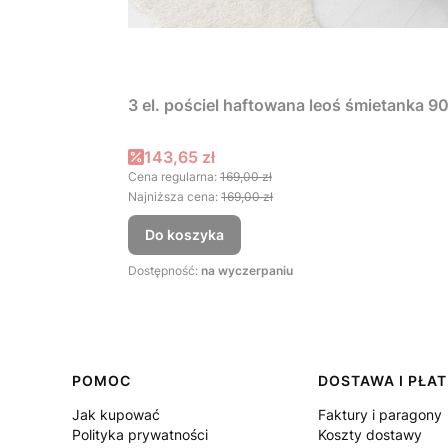
3 el. pościel haftowana leoś śmietanka 
Cena promocyjna
143,65 zł
Cena regularna:
169,00 zł
Najniższa cena:
169,00 zł
Do koszyka
Dostępność:
na wyczerpaniu
Linki w stopce
POMOC
DOSTAWA I PŁA
Jak kupować
Faktury i paragony
Polityka prywatności
Koszty dostawy