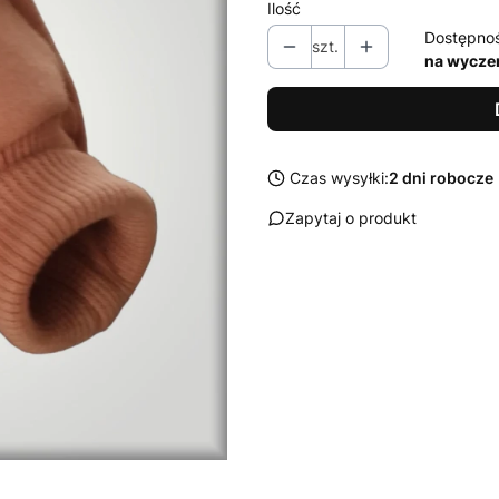
Ilość
Dostępno
szt.
na wycze
Czas wysyłki:
2 dni robocze
Zapytaj o produkt