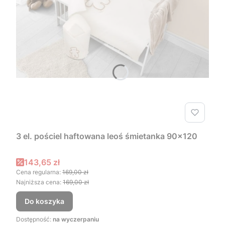
3 el. pościel haftowana leoś śmietanka 90x120
Cena promocyjna
143,65 zł
Cena regularna:
169,00 zł
Najniższa cena:
169,00 zł
Do koszyka
Dostępność:
na wyczerpaniu