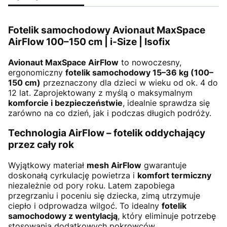
Fotelik samochodowy Avionaut MaxSpace
AirFlow 100–150 cm | i-Size | Isofix
Avionaut MaxSpace AirFlow
to nowoczesny,
ergonomiczny
fotelik samochodowy 15–36 kg (100–
150 cm)
przeznaczony dla dzieci w wieku od ok. 4 do
12 lat. Zaprojektowany z myślą o maksymalnym
komforcie i bezpieczeństwie
, idealnie sprawdza się
zarówno na co dzień, jak i podczas długich podróży.
Technologia AirFlow – fotelik oddychający
przez cały rok
Wyjątkowy materiał
mesh AirFlow
gwarantuje
doskonałą cyrkulację powietrza i
komfort termiczny
niezależnie od pory roku. Latem zapobiega
przegrzaniu i poceniu się dziecka, zimą utrzymuje
ciepło i odprowadza wilgoć. To idealny
fotelik
samochodowy z wentylacją
, który eliminuje potrzebę
stosowania dodatkowych pokrowców.