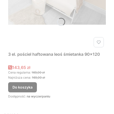
3 el. pościel haftowana leoś śmietanka 90x120
Cena promocyjna
143,65 zł
Cena regularna:
169,00 zł
Najniższa cena:
169,00 zł
Do koszyka
Dostępność:
na wyczerpaniu