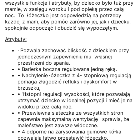
wszystkie funkcje i atrybuty, by dziecko było tuż przy
mamie, w zasięgu wzroku i pod opieką przez całą
noc. To łóżeczko jest odpowiedzią na potrzeby
każdej z mam, aby pomóc zarówno jej, jak i dziecku,
spokojnie odpocząć i obudzić się wypoczętym.
Atrybuty:
· Pozwala zachować bliskość z dzieckiem przy
jednoczesnym zapewnieniu mu własnej
przestrzeni do spania.
• Barierka boczna regulowana jedną ręką.
• Nachylenie łóżeczka z 4- stopniową regulacją
pomaga złagodzić refluks i dyskomfort w
brzuszku,
• 11stopni regulacji wysokości, które pozwalają
utrzymać dziecko w idealnej pozycji i mieć je na
widoku przez całą noc.
• Przewiewna siateczka ze wszystkich stron
zapewnia maksymalną wentylację i sprawia, że
maleństwo jest zawsze widoczne.
• 4 odporne na zarysowania gumowe kółka
pozwalają łatwo przestawić łóżeczko.