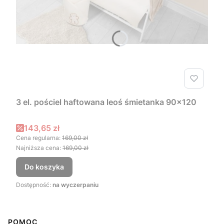
3 el. pościel haftowana leoś śmietanka 90x120
Cena promocyjna
143,65 zł
Cena regularna:
169,00 zł
Najniższa cena:
169,00 zł
Do koszyka
Dostępność:
na wyczerpaniu
Linki w stopce
POMOC