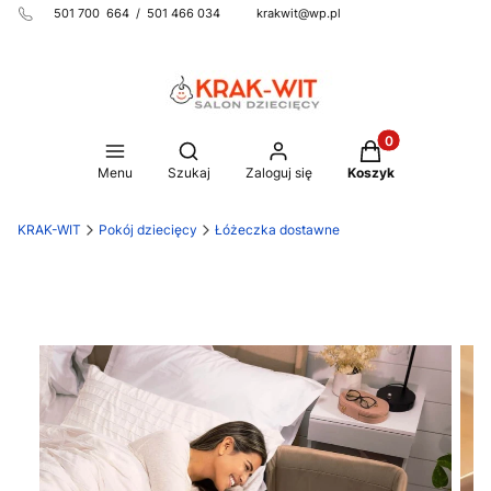
501 700 664 / 501 466 034 krakwit@wp.pl
Produkty w koszy
Otwórz wyszukiwarkę
Menu
Szukaj
Zaloguj się
Koszyk
KRAK-WIT
Pokój dziecięcy
Łóżeczka dostawne