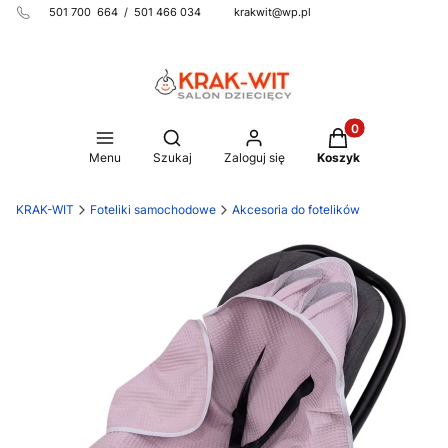
501 700 664 / 501 466 034 krakwit@wp.pl
Produkty w koszy
Otwórz wyszukiwarkę
Menu
Szukaj
Zaloguj się
Koszyk
KRAK-WIT
Foteliki samochodowe
Akcesoria do fotelików