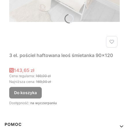
3 el. pościel haftowana leoś śmietanka 90x120
Cena promocyjna
143,65 zł
Cena regularna:
169,00 zł
Najniższa cena:
169,00 zł
Do koszyka
Dostępność:
na wyczerpaniu
Linki w stopce
POMOC