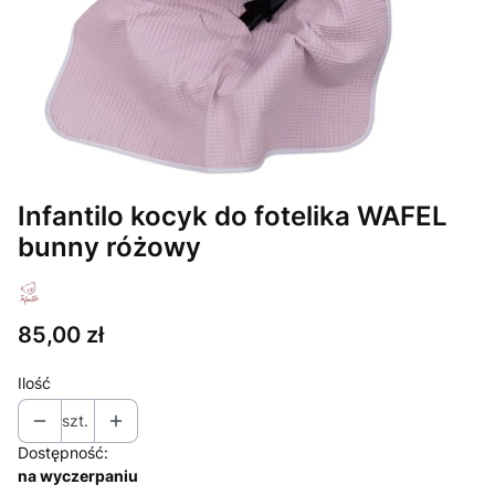
Infantilo kocyk do fotelika WAFEL
bunny różowy
Cena
85,00 zł
Ilość
szt.
Dostępność:
na wyczerpaniu