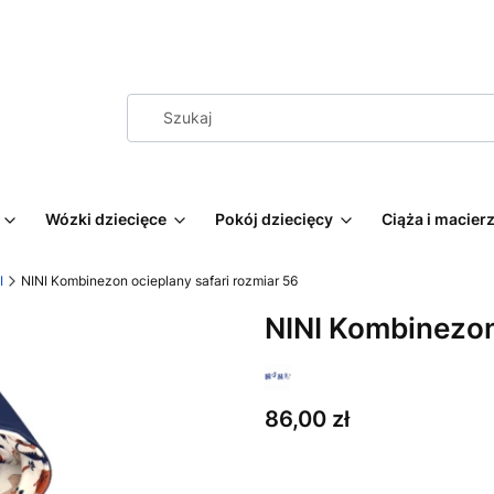
Wózki dziecięce
Pokój dziecięcy
Ciąża i macie
I
NINI Kombinezon ocieplany safari rozmiar 56
NINI Kombinezon 
Cena
86,00 zł