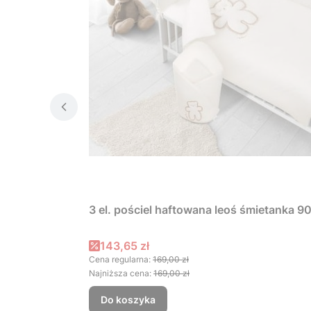
3 el. pościel haftowana leoś śmietanka 
Cena promocyjna
143,65 zł
Cena regularna:
169,00 zł
Najniższa cena:
169,00 zł
Do koszyka