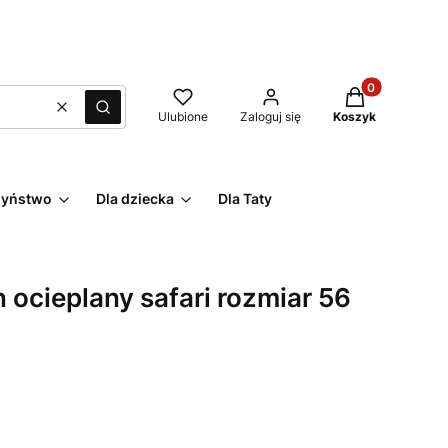
Produkty w kos
Wyczyść
Szukaj
Ulubione
Zaloguj się
Koszyk
rzyństwo
Dla dziecka
Dla Taty
ocieplany safari rozmiar 56