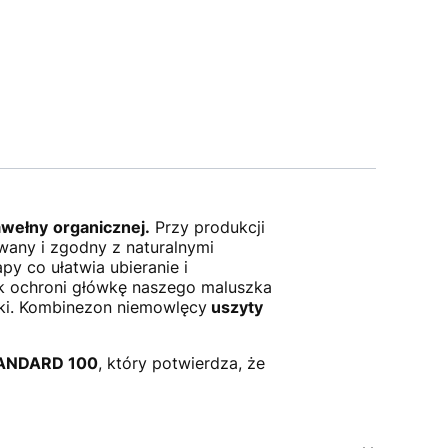
awełny
organicznej.
Przy produkcji
wany i zgodny z naturalnymi
y co ułatwia ubieranie i
rek ochroni główkę naszego maluszka
iki. Kombinezon niemowlęcy
uszyty
TANDARD 100
, który potwierdza, że