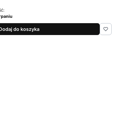
ść:
rpaniu
Dodaj do koszyka