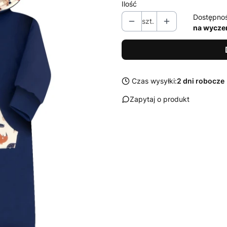
Ilość
Dostępno
szt.
na wycze
Czas wysyłki:
2 dni robocze
Zapytaj o produkt