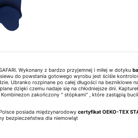
SAFARI. Wykonany z bardzo przyjemnej i miłej w dotyku
b
siewu do powstania gotowego wyrobu jest ściśle kontrolo
e. Ubranko rozpinane po całej długości na bezniklowe nap
plane dzięki czemu nadaje się na chłodniejsze dni. Kaptu
Kombinezon zakończony " stópkami" , które zastąpią buc
w Polsce posiada międzynarodowy
certyfikat OEKO-TEX S
rmy bezpieczeństwa dla niemowląt