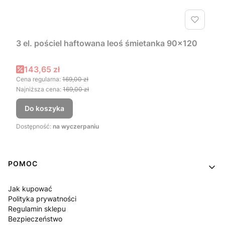
3 el. pościel haftowana leoś śmietanka 90x120
Cena promocyjna
143,65 zł
Cena regularna:
169,00 zł
Najniższa cena:
169,00 zł
Do koszyka
Dostępność:
na wyczerpaniu
Linki w stopce
POMOC
Jak kupować
Polityka prywatności
Regulamin sklepu
Bezpieczeństwo