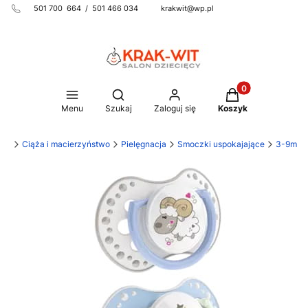
501 700 664 / 501 466 034 krakwit@wp.pl
Produkty w koszy
Otwórz wyszukiwarkę
Menu
Szukaj
Zaloguj się
Koszyk
WIT
Ciąża i macierzyństwo
Pielęgnacja
Smoczki uspokajające
3-9m